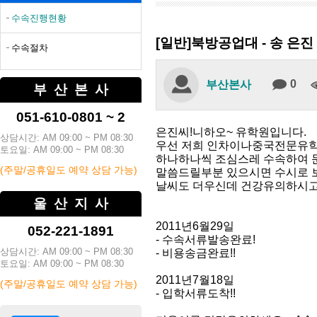
수속진행현황
[일반]북방공업대 - 송 은진
수속절차
0
부산본사
부산본사
051-610-0801 ~ 2
은진씨!니하오~ 유학원입니다.
상담시간: AM 09:00 ~ PM 08:30
우선 저희 인차이나중국전문유학
토요일: AM 09:00 ~ PM 08:30
하나하나씩 조심스레 수속하여 
(주말/공휴일도 예약 상담 가능)
말씀드릴부분 있으시면 수시로 
날씨도 더우신데 건강유의하시고 
울산지사
2011년6월29일
052-221-1891
- 수속서류발송완료!
상담시간: AM 09:00 ~ PM 08:30
- 비용송금완료!!
토요일: AM 09:00 ~ PM 08:30
2011년7월18일
(주말/공휴일도 예약 상담 가능)
- 입학서류도착!!