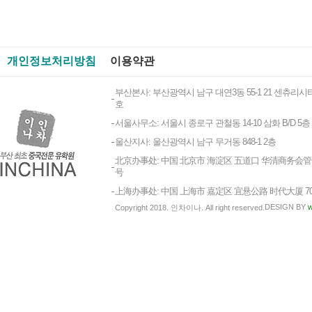
개인정보처리방침
이용약관
부산본사: 부산광역시 남구 대연3동 55-1 21 센츄리시티
호
서울사무소: 서울시 종로구 관철동 14-10 삼화 B/D 5층
울산지사: 울산광역시 남구 무거동 848-1 2층
北京办事处: 中国 北京市 海淀区 五道口 华清商务会管 1
号
上海办事处: 中国 上海市 嘉定区 宜悬公路 时代大厦 7
DESIGN BY
w
Copyright 2018. 인차이나. All right reserved.