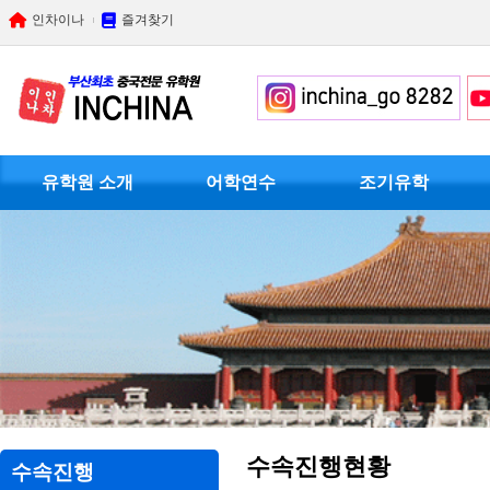
인차이나
즐겨찾기
유학원 소개
어학연수
조기유학
수속진행현황
수속진행