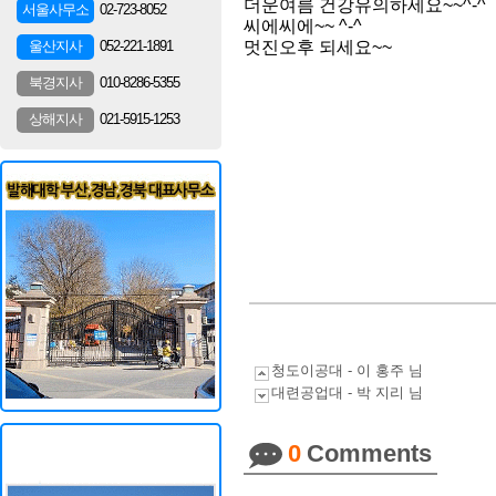
더운여름 건강유의하세요~~^-^
02-723-8052
서울사무소
씨에씨에~~ ^-^
052-221-1891
울산지사
멋진오후 되세요~~
010-8286-5355
북경지사
021-5915-1253
상해지사
청도이공대 - 이 홍주 님
대련공업대 - 박 지리 님
0
Comments