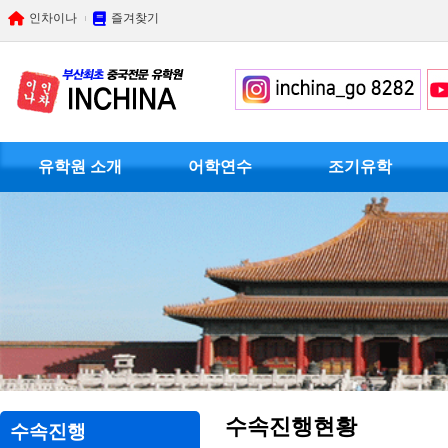
인차이나
즐겨찾기
유학원 소개
어학연수
조기유학
수속진행현황
수속진행