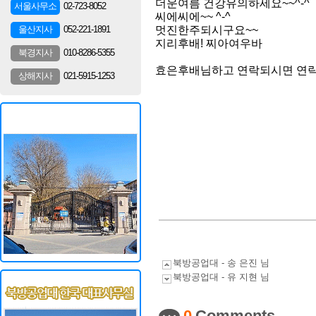
더운여름 건강유의하세요~~^-^
02-723-8052
서울사무소
씨에씨에~~ ^-^
052-221-1891
울산지사
멋진한주되시구요~~
지리후배! 찌아여우바
010-8286-5355
북경지사
효은후배님하고 연락되시면 연
021-5915-1253
상해지사
북방공업대 - 송 은진 님
북방공업대 - 유 지현 님
0
Comments