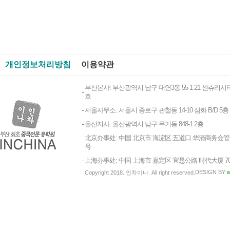
개인정보처리방침
이용약관
부산본사: 부산광역시 남구 대연3동 55-1 21 센츄리시티
호
서울사무소: 서울시 종로구 관철동 14-10 삼화 B/D 5층
울산지사: 울산광역시 남구 무거동 848-1 2층
北京办事处: 中国 北京市 海淀区 五道口 华清商务会管 1
号
上海办事处: 中国 上海市 嘉定区 宜悬公路 时代大厦 7
DESIGN BY
w
Copyright 2018. 인차이나. All right reserved.