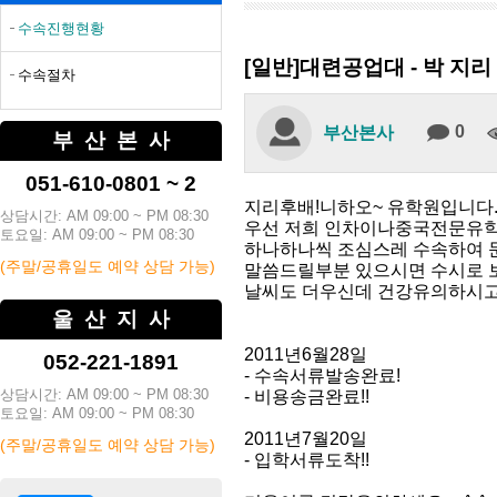
수속진행현황
[일반]대련공업대 - 박 지리
수속절차
0
부산본사
부산본사
051-610-0801 ~ 2
지리후배!니하오~ 유학원입니다
상담시간: AM 09:00 ~ PM 08:30
우선 저희 인차이나중국전문유학
토요일: AM 09:00 ~ PM 08:30
하나하나씩 조심스레 수속하여 
(주말/공휴일도 예약 상담 가능)
말씀드릴부분 있으시면 수시로 
날씨도 더우신데 건강유의하시고 
울산지사
2011년6월28일
052-221-1891
- 수속서류발송완료!
상담시간: AM 09:00 ~ PM 08:30
- 비용송금완료!!
토요일: AM 09:00 ~ PM 08:30
2011년7월20일
(주말/공휴일도 예약 상담 가능)
- 입학서류도착!!