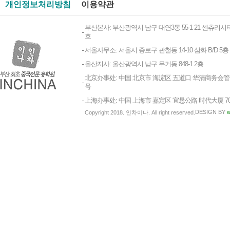
개인정보처리방침
이용약관
부산본사: 부산광역시 남구 대연3동 55-1 21 센츄리시티
호
서울사무소: 서울시 종로구 관철동 14-10 삼화 B/D 5층
울산지사: 울산광역시 남구 무거동 848-1 2층
北京办事处: 中国 北京市 海淀区 五道口 华清商务会管 1
号
上海办事处: 中国 上海市 嘉定区 宜悬公路 时代大厦 7
DESIGN BY
w
Copyright 2018. 인차이나. All right reserved.