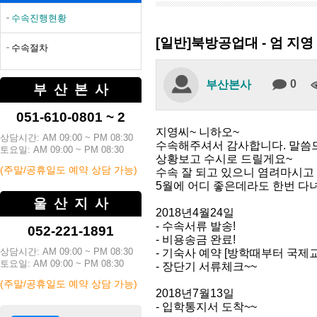
수속진행현황
[일반]북방공업대 - 엄 지영
수속절차
0
부산본사
부산본사
051-610-0801 ~ 2
지영씨~ 니하오~
상담시간: AM 09:00 ~ PM 08:30
수속해주셔서 감사합니다. 말씀
토요일: AM 09:00 ~ PM 08:30
상황보고 수시로 드릴게요~
(주말/공휴일도 예약 상담 가능)
수속 잘 되고 있으니 염려마시고
5월에 어디 좋은데라도 한번 다
울산지사
2018년4월24일
- 수속서류 발송!
052-221-1891
- 비용송금 완료!
상담시간: AM 09:00 ~ PM 08:30
- 기숙사 예약 [방학때부터 국제교
토요일: AM 09:00 ~ PM 08:30
- 장단기 서류체크~~
(주말/공휴일도 예약 상담 가능)
2018년7월13일
- 입학통지서 도착~~