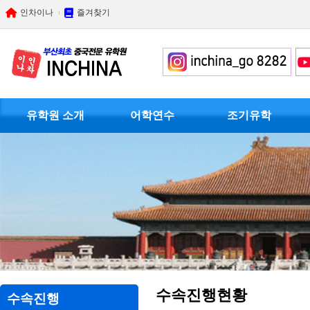
인차이나
즐겨찾기
유학원 소개
어학연수
조기유학
수속진행현황
수속진행