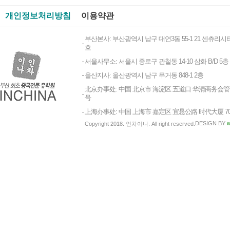
개인정보처리방침
이용약관
부산본사: 부산광역시 남구 대연3동 55-1 21 센츄리시티
호
서울사무소: 서울시 종로구 관철동 14-10 삼화 B/D 5층
울산지사: 울산광역시 남구 무거동 848-1 2층
北京办事处: 中国 北京市 海淀区 五道口 华清商务会管 1
号
上海办事处: 中国 上海市 嘉定区 宜悬公路 时代大厦 7
DESIGN BY
w
Copyright 2018. 인차이나. All right reserved.