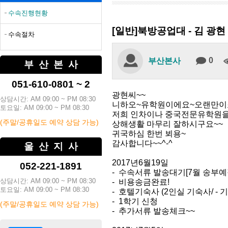
수속진행현황
[일반]북방공업대 - 김 광현
수속절차
0
부산본사
부산본사
051-610-0801 ~ 2
광현씨~~
상담시간: AM 09:00 ~ PM 08:30
니하오~유학원이에요~오랜만이
토요일: AM 09:00 ~ PM 08:30
저희 인차이나 중국전문유학원을
(주말/공휴일도 예약 상담 가능)
상해생활 마무리 잘하시구요~~
귀국하심 한번 뵈용~
감사합니다~~^-^
울산지사
2017년6월19일
052-221-1891
- 수속서류 발송대기[7월 송부예
상담시간: AM 09:00 ~ PM 08:30
- 비용송금완료!
토요일: AM 09:00 ~ PM 08:30
- 호텔기숙사 (2인실 기숙사/ -
- 1학기 신청
(주말/공휴일도 예약 상담 가능)
- 추가서류 발송체크~~