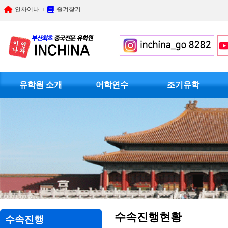
인차이나
즐겨찾기
유학원 소개
어학연수
조기유학
수속진행현황
수속진행