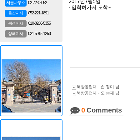
2017년7월5일
02-723-8052
서울사무소
- 입학허가서 도착~
052-221-1891
울산지사
010-8286-5355
북경지사
021-5915-1253
상해지사
북방공업대 - 손 정미 님
북방공업대 - 오 승재 님
0
Comments