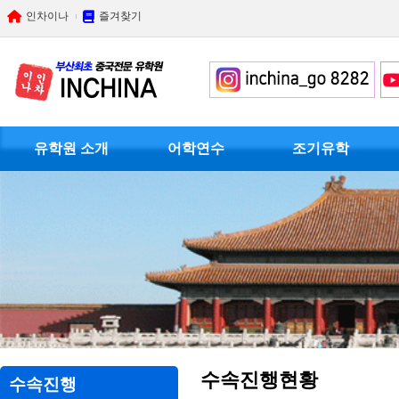
인차이나
즐겨찾기
유학원 소개
어학연수
조기유학
수속진행현황
수속진행