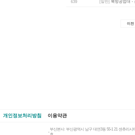
[일반]
북방공업대 - 
639
이전
개인정보처리방침
이용약관
부산본사: 부산광역시 남구 대연3동 55-1 21 센츄리시티
호