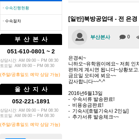
수속진행현황
[일반]북방공업대 - 전 은경
수속절차
0
부산본사
부산본사
051-610-0801 ~ 2
은경씨~
상담시간: AM 09:00 ~ PM 08:30
니하오~유학원이에요~ 저희 인
토요일: AM 09:00 ~ PM 08:30
편하게 계시면 됩니다~상황보고
(주말/공휴일도 예약 상담 가능)
금요일 오티에 뵈요~~
감사합니다~~^-^
울산지사
2016년6월13일
- 수속서류 발송완료!
052-221-1891
- 비용송금완료!
상담시간: AM 09:00 ~ PM 08:30
- 기숙사[호텔기숙사 2인실]
토요일: AM 09:00 ~ PM 08:30
- 추가서류 발송체크~~
(주말/공휴일도 예약 상담 가능)