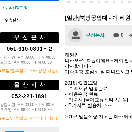
수속진행현황
[일반]북방공업대 - 이 혜원
수속절차
0
부산본사
부산본사
051-610-0801 ~ 2
혜원씨~
상담시간: AM 09:00 ~ PM 08:30
니하오~유학원이에요~ 저희 인
토요일: AM 09:00 ~ PM 08:30
감사합니다~
(주말/공휴일도 예약 상담 가능)
가족여행 조심히 잘 다녀오시고 
2016년2월12일
울산지사
- 수속서류 발송완료
- 비용송금 완료
052-221-1891
- 기숙사:[국제교류센타 2인실]
상담시간: AM 09:00 ~ PM 08:30
- 추가서류 발송체크~~
토요일: AM 09:00 ~ PM 08:30
301구 발음이랑 기초는 마스터하
(주말/공휴일도 예약 상담 가능)