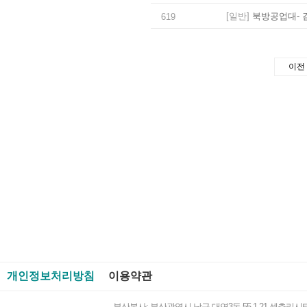
[일반]
북방공업대- 
619
이전
개인정보처리방침
이용약관
부산본사: 부산광역시 남구 대연3동 55-1 21 센츄리시티