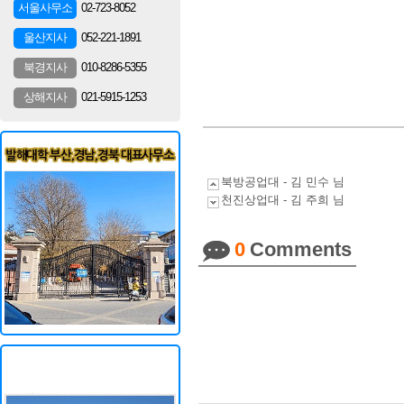
02-723-8052
서울사무소
052-221-1891
울산지사
010-8286-5355
북경지사
021-5915-1253
상해지사
북방공업대 - 김 민수 님
천진상업대 - 김 주희 님
0
Comments