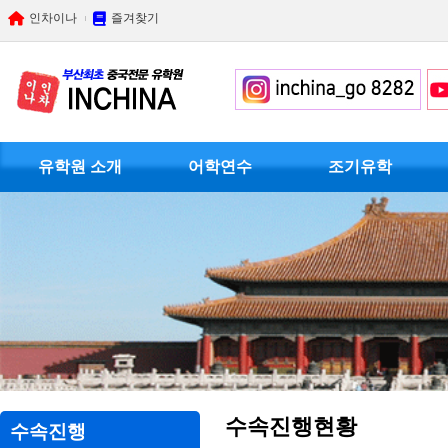
인차이나
즐겨찾기
유학원 소개
어학연수
조기유학
수속진행현황
수속진행