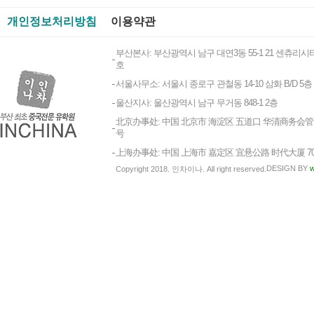
개인정보처리방침
이용약관
부산본사: 부산광역시 남구 대연3동 55-1 21 센츄리시티
호
서울사무소: 서울시 종로구 관철동 14-10 삼화 B/D 5층
울산지사: 울산광역시 남구 무거동 848-1 2층
北京办事处: 中国 北京市 海淀区 五道口 华清商务会管 1
号
上海办事处: 中国 上海市 嘉定区 宜悬公路 时代大厦 7
DESIGN BY
w
Copyright 2018. 인차이나. All right reserved.