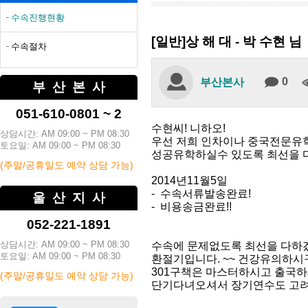
수속진행현황
[일반]상 해 대 - 박 수현 님
수속절차
0
부산본사
부산본사
051-610-0801 ~ 2
수현씨! 니하오!
상담시간: AM 09:00 ~ PM 08:30
우선 저희 인차이나 중국전문유
토요일: AM 09:00 ~ PM 08:30
성공유학하실수 있도록 최선을 다
(주말/공휴일도 예약 상담 가능)
2014년11월5일
- 수속서류발송완료!
울산지사
- 비용송금완료!!
052-221-1891
상담시간: AM 09:00 ~ PM 08:30
수속에 문제없도록 최선을 다하
토요일: AM 09:00 ~ PM 08:30
환절기입니다. ~~ 건강유의하시
301구책은 마스터하시고 출국하세
(주말/공휴일도 예약 상담 가능)
단기다녀오셔서 장기연수도 고