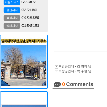
02-723-8052
서울사무소
052-221-1891
울산지사
010-8286-5355
북경지사
021-5915-1253
상해지사
북방공업대 - 김 명희 님
북방공업대 - 박 주현 님
0
Comments