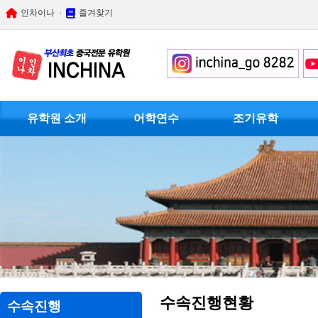
인차이나
즐겨찾기
유학원 소개
어학연수
조기유학
수속진행현황
수속진행