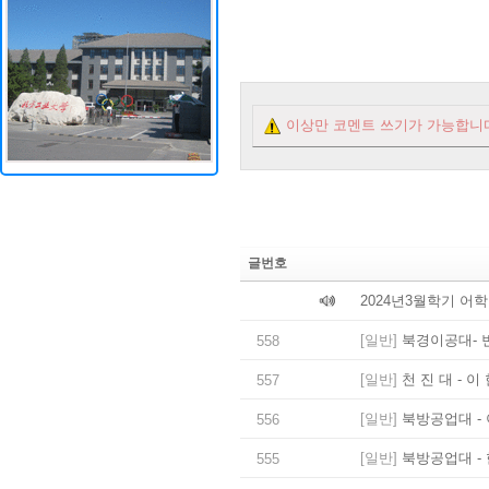
이상만 코멘트 쓰기가 가능합니
글번호
2024년3월학기 어
[일반]
북경이공대- 
558
[일반]
천 진 대 - 이
557
[일반]
북방공업대 - 
556
[일반]
북방공업대 - 
555