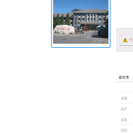
이
글번호
438
437
436
435