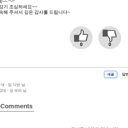
~ ^-^
감기 조심하세요~~
속해 주셔서 깊은 감사를 드립니다~
0
0
새글
답
 대 - 임 다빈 님
대 - 성 보라 님
Comments