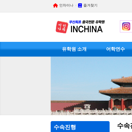
인차이나
즐겨찾기
유학원 소개
어학연수
수속
수속진행