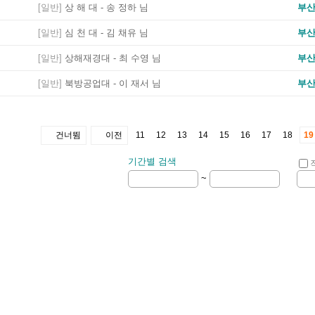
[일반]
상 해 대 - 송 정하 님
부
[일반]
심 천 대 - 김 채유 님
부
[일반]
상해재경대 - 최 수영 님
부
[일반]
북방공업대 - 이 재서 님
부
건너뜀
이전
11
12
13
14
15
16
17
18
19
기간별 검색
~