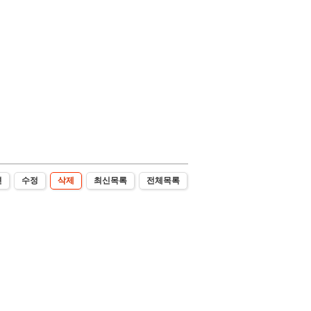
변
수정
삭제
최신목록
전체목록