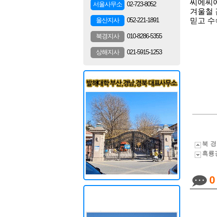
씨에씨에~
02-723-8052
서울사무소
겨울철 
052-221-1891
울산지사
믿고 수
010-8286-5355
북경지사
021-5915-1253
상해지사
북 경
흑룡강
0