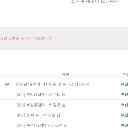
-표시할 내용이 없습니다.-
상만 코멘트 쓰기가 가능합니다.
제목
작
2024년3월학기 어학연수 및 본과생 상담공지
부
[일반]
북방공업대 - 김 주희 님
부
[일반]
북방공업대 - 추 정은 님
부
[일반]
상 해 대 - 박 경은 님
부
[일반]
북경제2외대 - 김 소영 님
부