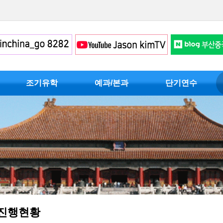
조기유학
예과/본과
단기연수
진행현황