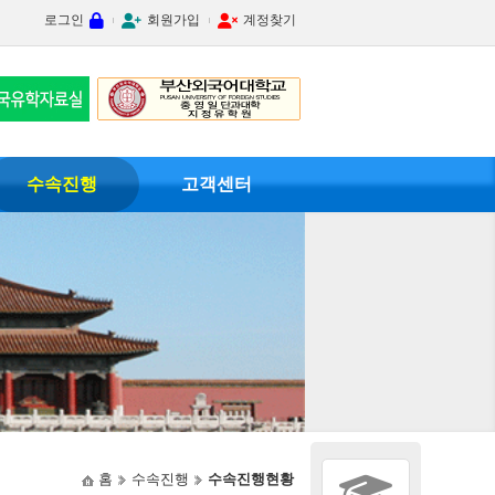
로그인
회원가입
계정찾기
수속진행
고객센터
홈
수속진행
수속진행현황