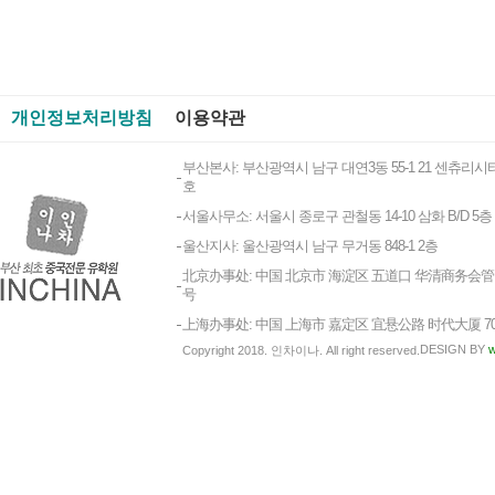
개인정보처리방침
이용약관
부산본사: 부산광역시 남구 대연3동 55-1 21 센츄리시티
호
서울사무소: 서울시 종로구 관철동 14-10 삼화 B/D 5층
울산지사: 울산광역시 남구 무거동 848-1 2층
北京办事处: 中国 北京市 海淀区 五道口 华清商务会管 1
号
上海办事处: 中国 上海市 嘉定区 宜悬公路 时代大厦 7
DESIGN BY
w
Copyright 2018. 인차이나. All right reserved.