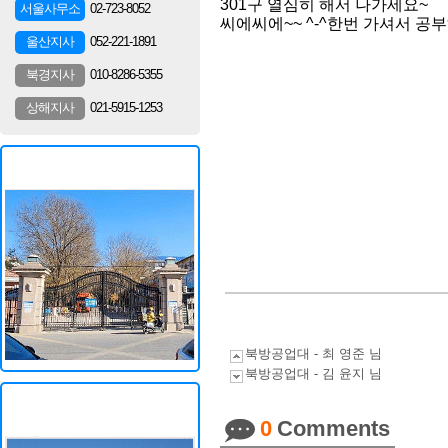
301구 열심히 해서 나가세요~
02-723-8052
서울사무소
씨에씨에~~ ^-^한번 가셔서 
052-221-1891
울산지사
010-8286-5355
북경지사
021-5915-1253
상해지사
북방공업대 - 최 영준 님
북방공업대 - 김 윤지 님
0
Comments