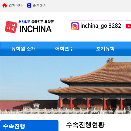
인차이나
즐겨찾기
유학원 소개
어학연수
조기유학
수속진행현황
수속진행