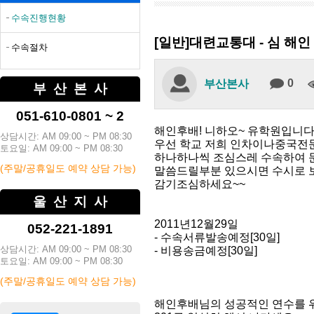
수속진행현황
[일반]대련교통대 - 심 해인
수속절차
0
부산본사
부산본사
051-610-0801 ~ 2
해인후배! 니하오~ 유학원입니다
상담시간: AM 09:00 ~ PM 08:30
우선 학교 저희 인차이나중국전
토요일: AM 09:00 ~ PM 08:30
하나하나씩 조심스레 수속하여 
(주말/공휴일도 예약 상담 가능)
말씀드릴부분 있으시면 수시로 
감기조심하세요~~
울산지사
2011년12월29일
052-221-1891
- 수속서류발송예정[30일]
상담시간: AM 09:00 ~ PM 08:30
- 비용송금예정[30일]
토요일: AM 09:00 ~ PM 08:30
(주말/공휴일도 예약 상담 가능)
해인후배님의 성공적인 연수를 